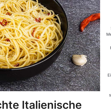
Me
E
s
te Italienische