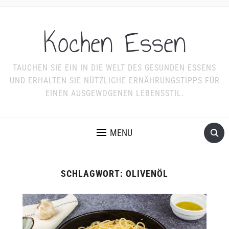
Kochen Essen
TAUCHEN SIE EIN IN DIE WELT DES GESUNDEN ESSENS
UND ERHALTEN SIE NÜTZLICHE ERNÄHRUNGSTIPPS FÜR
EINEN AUSGEWOGENEN LEBENSSTIL.
MENU
SCHLAGWORT:
OLIVENÖL