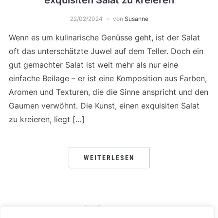
22/02/2024
von
Susanne
Wenn es um kulinarische Genüsse geht, ist der Salat
oft das unterschätzte Juwel auf dem Teller. Doch ein
gut gemachter Salat ist weit mehr als nur eine
einfache Beilage – er ist eine Komposition aus Farben,
Aromen und Texturen, die die Sinne anspricht und den
Gaumen verwöhnt. Die Kunst, einen exquisiten Salat
zu kreieren, liegt […]
WEITERLESEN
SEITENNUMMERIERUNG
1
2
3
WEITER →