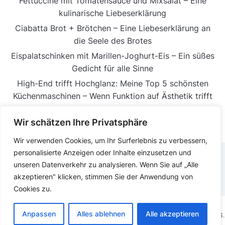
Fettuccine mit Tomatensauce und Mixsalat – Eine
kulinarische Liebeserklärung
Ciabatta Brot + Brötchen – Eine Liebeserklärung an
die Seele des Brotes
Eispalatschinken mit Marillen-Joghurt-Eis – Ein süßes
Gedicht für alle Sinne
High-End trifft Hochglanz: Meine Top 5 schönsten
Küchenmaschinen – Wenn Funktion auf Ästhetik trifft
Wir schätzen Ihre Privatsphäre
Wir verwenden Cookies, um Ihr Surferlebnis zu verbessern,
personalisierte Anzeigen oder Inhalte einzusetzen und
unseren Datenverkehr zu analysieren. Wenn Sie auf „Alle
DATENSCHUTZERKLÄRUNG
IMPRESSUM
akzeptieren" klicken, stimmen Sie der Anwendung von
Cookies zu.
Anpassen
Alles ablehnen
Alle akzeptieren
COPYRIGHT © 2025.
KOCHEN ESSEN
PRÄSENTIERT VON
WORDPRESS.