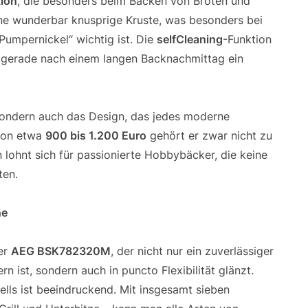
ion
, die besonders beim Backen von Broten und
eine wunderbar knusprige Kruste, was besonders bei
umpernickel“ wichtig ist. Die
selfCleaning
-Funktion
st gerade nach einem langen Backnachmittag ein
 sondern auch das Design, das jedes moderne
 von etwa
900 bis 1.200 Euro
gehört er zwar nicht zu
n lohnt sich für passionierte Hobbybäcker, die keine
ten.
he
er
AEG BSK782320M
, der nicht nur ein zuverlässiger
n ist, sondern auch in puncto Flexibilität glänzt.
lls ist beeindruckend. Mit insgesamt sieben