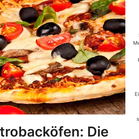
Me
E
s
trobacköfen: Die