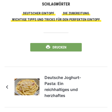
SCHLAGWÖRTER
DEUTSCHER EINTOPF
DIE ZUBEREITUNG
WICHTIGE TIPPS UND TRICKS FÜR DEN PERFEKTEN EINTOPF
DRUCKEN
Deutsche Joghurt-
Pasta: Ein
reichhaltiges und
herzhaftes
Abendessen für die
Familie