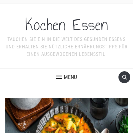
Kochen Essen
TAUCHEN SIE EIN IN DIE WELT DES GESUNDEN ESSENS
UND ERHALTEN SIE NÜTZLICHE ERNÄHRUNGSTIPPS FÜR
EINEN AUSGEWOGENEN LEBENSSTIL.
MENU