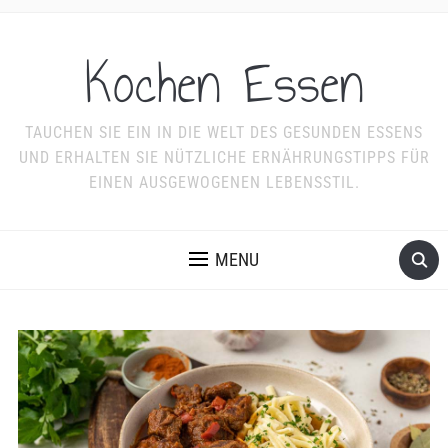
Kochen Essen
TAUCHEN SIE EIN IN DIE WELT DES GESUNDEN ESSENS
UND ERHALTEN SIE NÜTZLICHE ERNÄHRUNGSTIPPS FÜR
EINEN AUSGEWOGENEN LEBENSSTIL.
MENU