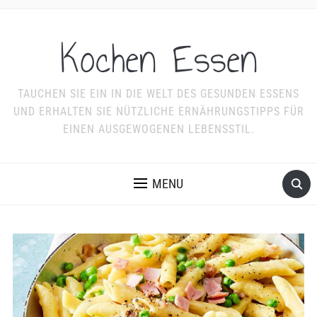
Kochen Essen
TAUCHEN SIE EIN IN DIE WELT DES GESUNDEN ESSENS
UND ERHALTEN SIE NÜTZLICHE ERNÄHRUNGSTIPPS FÜR
EINEN AUSGEWOGENEN LEBENSSTIL.
MENU