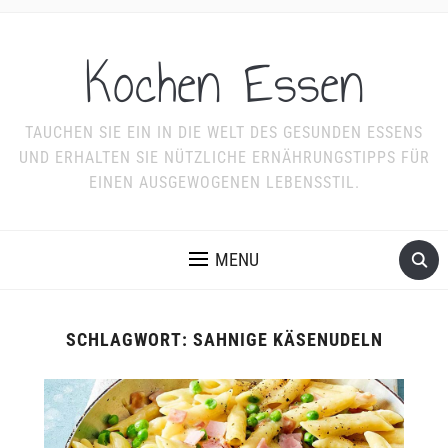
Kochen Essen
TAUCHEN SIE EIN IN DIE WELT DES GESUNDEN ESSENS
UND ERHALTEN SIE NÜTZLICHE ERNÄHRUNGSTIPPS FÜR
EINEN AUSGEWOGENEN LEBENSSTIL.
MENU
SCHLAGWORT:
SAHNIGE KÄSENUDELN