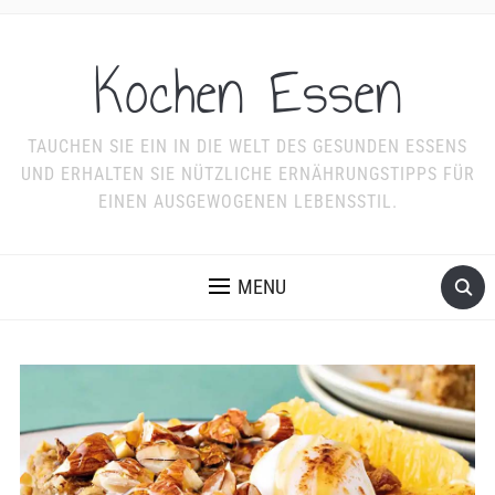
Kochen Essen
TAUCHEN SIE EIN IN DIE WELT DES GESUNDEN ESSENS
UND ERHALTEN SIE NÜTZLICHE ERNÄHRUNGSTIPPS FÜR
EINEN AUSGEWOGENEN LEBENSSTIL.
MENU