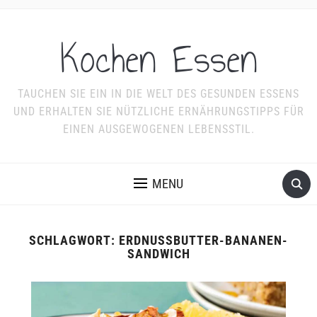
Kochen Essen
TAUCHEN SIE EIN IN DIE WELT DES GESUNDEN ESSENS
UND ERHALTEN SIE NÜTZLICHE ERNÄHRUNGSTIPPS FÜR
EINEN AUSGEWOGENEN LEBENSSTIL.
MENU
SCHLAGWORT:
ERDNUSSBUTTER-BANANEN-
SANDWICH