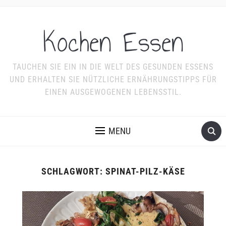
Kochen Essen
TAUCHEN SIE EIN IN DIE WELT DES GESUNDEN ESSENS
UND ERHALTEN SIE NÜTZLICHE ERNÄHRUNGSTIPPS FÜR
EINEN AUSGEWOGENEN LEBENSSTIL.
MENU
SCHLAGWORT:
SPINAT-PILZ-KÄSE