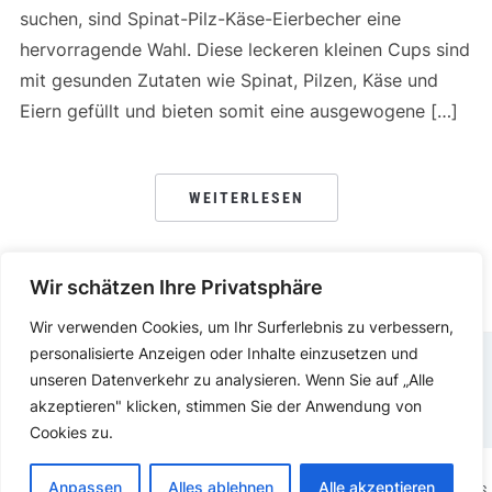
suchen, sind Spinat-Pilz-Käse-Eierbecher eine
hervorragende Wahl. Diese leckeren kleinen Cups sind
mit gesunden Zutaten wie Spinat, Pilzen, Käse und
Eiern gefüllt und bieten somit eine ausgewogene […]
WEITERLESEN
Wir schätzen Ihre Privatsphäre
Wir verwenden Cookies, um Ihr Surferlebnis zu verbessern,
personalisierte Anzeigen oder Inhalte einzusetzen und
unseren Datenverkehr zu analysieren. Wenn Sie auf „Alle
DATENSCHUTZERKLÄRUNG
IMPRESSUM
akzeptieren" klicken, stimmen Sie der Anwendung von
Cookies zu.
Anpassen
Alles ablehnen
Alle akzeptieren
COPYRIGHT © 2025.
KOCHEN ESSEN
PRÄSENTIERT VON
WORDPRESS.