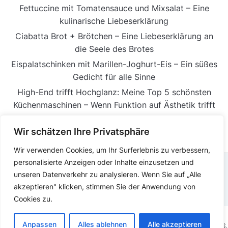
Fettuccine mit Tomatensauce und Mixsalat – Eine
kulinarische Liebeserklärung
Ciabatta Brot + Brötchen – Eine Liebeserklärung an
die Seele des Brotes
Eispalatschinken mit Marillen-Joghurt-Eis – Ein süßes
Gedicht für alle Sinne
High-End trifft Hochglanz: Meine Top 5 schönsten
Küchenmaschinen – Wenn Funktion auf Ästhetik trifft
Wir schätzen Ihre Privatsphäre
Wir verwenden Cookies, um Ihr Surferlebnis zu verbessern,
personalisierte Anzeigen oder Inhalte einzusetzen und
unseren Datenverkehr zu analysieren. Wenn Sie auf „Alle
DATENSCHUTZERKLÄRUNG
IMPRESSUM
akzeptieren" klicken, stimmen Sie der Anwendung von
Cookies zu.
Anpassen
Alles ablehnen
Alle akzeptieren
COPYRIGHT © 2025.
KOCHEN ESSEN
PRÄSENTIERT VON
WORDPRESS.