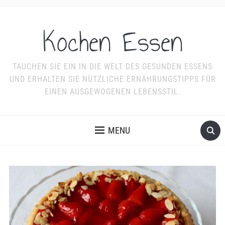
Kochen Essen
TAUCHEN SIE EIN IN DIE WELT DES GESUNDEN ESSENS
UND ERHALTEN SIE NÜTZLICHE ERNÄHRUNGSTIPPS FÜR
EINEN AUSGEWOGENEN LEBENSSTIL.
MENU