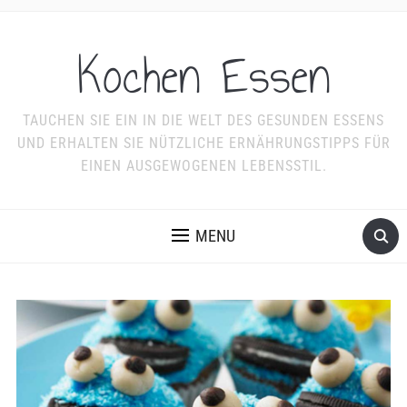
Kochen Essen
TAUCHEN SIE EIN IN DIE WELT DES GESUNDEN ESSENS
UND ERHALTEN SIE NÜTZLICHE ERNÄHRUNGSTIPPS FÜR
EINEN AUSGEWOGENEN LEBENSSTIL.
MENU