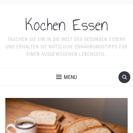
Kochen Essen
TAUCHEN SIE EIN IN DIE WELT DES GESUNDEN ESSENS
UND ERHALTEN SIE NÜTZLICHE ERNÄHRUNGSTIPPS FÜR
EINEN AUSGEWOGENEN LEBENSSTIL.
MENU