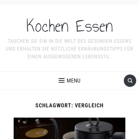
Kochen Essen
TAUCHEN SIE EIN IN DIE WELT DES GESUNDEN ESSENS
UND ERHALTEN SIE NÜTZLICHE ERNÄHRUNGSTIPPS FÜR
EINEN AUSGEWOGENEN LEBENSSTIL.
MENU
SCHLAGWORT:
VERGLEICH