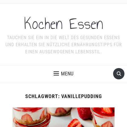
Kochen Essen
TAUCHEN SIE EIN IN DIE WELT DES GESUNDEN ESSENS
UND ERHALTEN SIE NÜTZLICHE ERNÄHRUNGSTIPPS FÜR
EINEN AUSGEWOGENEN LEBENSSTIL.
MENU
SCHLAGWORT:
VANILLEPUDDING