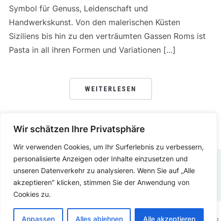
Symbol für Genuss, Leidenschaft und
Handwerkskunst. Von den malerischen Küsten
Siziliens bis hin zu den verträumten Gassen Roms ist
Pasta in all ihren Formen und Variationen […]
WEITERLESEN
Wir schätzen Ihre Privatsphäre
Wir verwenden Cookies, um Ihr Surferlebnis zu verbessern,
personalisierte Anzeigen oder Inhalte einzusetzen und
unseren Datenverkehr zu analysieren. Wenn Sie auf „Alle
DATENSCHUTZERKLÄRUNG
IMPRESSUM
akzeptieren" klicken, stimmen Sie der Anwendung von
Cookies zu.
Anpassen
Alles ablehnen
Alle akzeptieren
COPYRIGHT © 2025.
KOCHEN ESSEN
PRÄSENTIERT VON
WORDPRESS.