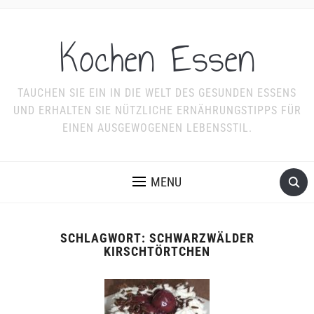
Kochen Essen
TAUCHEN SIE EIN IN DIE WELT DES GESUNDEN ESSENS
UND ERHALTEN SIE NÜTZLICHE ERNÄHRUNGSTIPPS FÜR
EINEN AUSGEWOGENEN LEBENSSTIL.
MENU
SCHLAGWORT:
SCHWARZWÄLDER
KIRSCHTÖRTCHEN