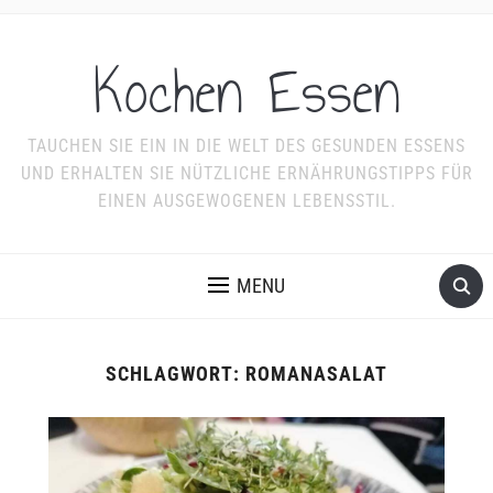
Kochen Essen
TAUCHEN SIE EIN IN DIE WELT DES GESUNDEN ESSENS
UND ERHALTEN SIE NÜTZLICHE ERNÄHRUNGSTIPPS FÜR
EINEN AUSGEWOGENEN LEBENSSTIL.
MENU
SCHLAGWORT:
ROMANASALAT