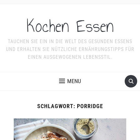
Kochen Essen
TAUCHEN SIE EIN IN DIE WELT DES GESUNDEN ESSENS
UND ERHALTEN SIE NÜTZLICHE ERNÄHRUNGSTIPPS FÜR
EINEN AUSGEWOGENEN LEBENSSTIL.
MENU
SCHLAGWORT:
PORRIDGE