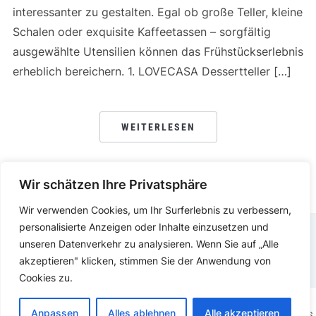
interessanter zu gestalten. Egal ob große Teller, kleine
Schalen oder exquisite Kaffeetassen – sorgfältig
ausgewählte Utensilien können das Frühstückserlebnis
erheblich bereichern. 1. LOVECASA Dessertteller […]
WEITERLESEN
Wir schätzen Ihre Privatsphäre
Wir verwenden Cookies, um Ihr Surferlebnis zu verbessern,
personalisierte Anzeigen oder Inhalte einzusetzen und
unseren Datenverkehr zu analysieren. Wenn Sie auf „Alle
DATENSCHUTZERKLÄRUNG
IMPRESSUM
akzeptieren" klicken, stimmen Sie der Anwendung von
Cookies zu.
Anpassen
Alles ablehnen
Alle akzeptieren
COPYRIGHT © 2025.
KOCHEN ESSEN
PRÄSENTIERT VON
WORDPRESS.