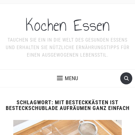
Kochen Essen
TAUCHEN SIE EIN IN DIE WELT DES GESUNDEN ESSENS
UND ERHALTEN SIE NÜTZLICHE ERNÄHRUNGSTIPPS FÜR
EINEN AUSGEWOGENEN LEBENSSTIL.
MENU
SCHLAGWORT:
MIT BESTECKKÄSTEN IST
BESTECKSCHUBLADE AUFRÄUMEN GANZ EINFACH