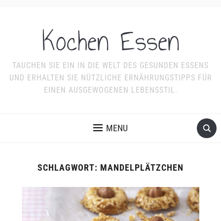
Kochen Essen
TAUCHEN SIE EIN IN DIE WELT DES GESUNDEN ESSENS
UND ERHALTEN SIE NÜTZLICHE ERNÄHRUNGSTIPPS FÜR
EINEN AUSGEWOGENEN LEBENSSTIL.
MENU
SCHLAGWORT:
MANDELPLÄTZCHEN