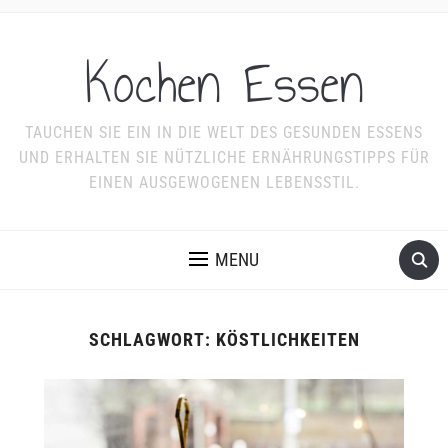
Kochen Essen
TAUCHEN SIE EIN IN DIE WELT DES GESUNDEN ESSENS
UND ERHALTEN SIE NÜTZLICHE ERNÄHRUNGSTIPPS FÜR
EINEN AUSGEWOGENEN LEBENSSTIL.
MENU
SCHLAGWORT:
KÖSTLICHKEITEN