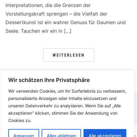
Interpretationen, die die Grenzen der
Vorstellungskraft sprengen – die Vielfalt der
Dessertkunst ist ein wahrer Genuss für Gaumen und
Seele. Tauchen wir ein in […]
WEITERLESEN
Wir schätzen Ihre Privatsphäre
Wir verwenden Cookies, um Ihr Surferlebnis zu verbessern,
personalisierte Anzeigen oder Inhalte einzusetzen und
unseren Datenverkehr zu analysieren. Wenn Sie auf „Alle
DATENSCHUTZERKLÄRUNG
IMPRESSUM
akzeptieren" klicken, stimmen Sie der Anwendung von
Cookies zu.
Anpassen
Alles ablehnen
Alle akzeptieren
COPYRIGHT © 2025.
KOCHEN ESSEN
PRÄSENTIERT VON
WORDPRESS.