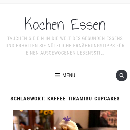
Kochen Essen
TAUCHEN SIE EIN IN DIE WELT DES GESUNDEN ESSENS
UND ERHALTEN SIE NÜTZLICHE ERNÄHRUNGSTIPPS FÜR
EINEN AUSGEWOGENEN LEBENSSTIL.
MENU
SCHLAGWORT:
KAFFEE-TIRAMISU-CUPCAKES