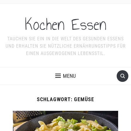
Kochen Essen
TAUCHEN SIE EIN IN DIE WELT DES GESUNDEN ESSENS
UND ERHALTEN SIE NÜTZLICHE ERNÄHRUNGSTIPPS FÜR
EINEN AUSGEWOGENEN LEBENSSTIL.
MENU
SCHLAGWORT:
GEMÜSE