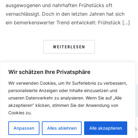
ausgewogenen und nahrhaften Frühstücks oft
vernachlässigt. Doch in den letzten Jahren hat sich
ein bemerkenswerter Trend entwickelt: Frühstück […]
WEITERLESEN
Wir schätzen Ihre Privatsphäre
Wir verwenden Cookies, um Ihr Surferlebnis zu verbessern,
personalisierte Anzeigen oder Inhalte einzusetzen und
unseren Datenverkehr zu analysieren. Wenn Sie auf „Alle
DATENSCHUTZERKLÄRUNG
IMPRESSUM
akzeptieren" klicken, stimmen Sie der Anwendung von
Cookies zu.
Anpassen
Alles ablehnen
Alle akzeptieren
COPYRIGHT © 2025.
KOCHEN ESSEN
PRÄSENTIERT VON
WORDPRESS.