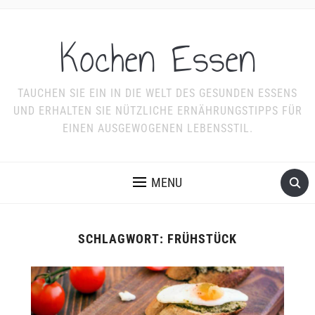
Kochen Essen
TAUCHEN SIE EIN IN DIE WELT DES GESUNDEN ESSENS
UND ERHALTEN SIE NÜTZLICHE ERNÄHRUNGSTIPPS FÜR
EINEN AUSGEWOGENEN LEBENSSTIL.
MENU
SCHLAGWORT:
FRÜHSTÜCK