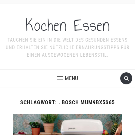
Kochen Essen
TAUCHEN SIE EIN IN DIE WELT DES GESUNDEN ESSENS
UND ERHALTEN SIE NÜTZLICHE ERNÄHRUNGSTIPPS FÜR
EINEN AUSGEWOGENEN LEBENSSTIL.
MENU
SCHLAGWORT:
. BOSCH MUM9BX5S65