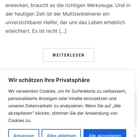
erwecken, braucht es die richtigen Werkzeuge. Und in
der heutigen Zeit ist der Multizerkleinerer ein
unverzichtbarer Helfer, der uns das Leben erheblich
erleichtert. Es ist nicht […]
WEITERLESEN
Wir schätzen Ihre Privatsphäre
Wir verwenden Cookies, um Ihr Surferlebnis zu verbessern,
personalisierte Anzeigen oder Inhalte einzusetzen und
unseren Datenverkehr zu analysieren. Wenn Sie auf „Alle
DATENSCHUTZERKLÄRUNG
IMPRESSUM
akzeptieren" klicken, stimmen Sie der Anwendung von
Cookies zu.
Anpassen
Alles ablehnen
Alle akzeptieren
COPYRIGHT © 2025.
KOCHEN ESSEN
PRÄSENTIERT VON
WORDPRESS.