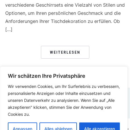
verschiedene Geschirrsets eine Vielzahl von Stilen und
Optionen, um Ihren persönlichen Geschmack und die
Anforderungen Ihrer Tischdekoration zu erfüllen. Ob
[…]
WEITERLESEN
Wir schätzen Ihre Privatsphäre
Wir verwenden Cookies, um Ihr Surferlebnis zu verbessern,
personalisierte Anzeigen oder Inhalte einzusetzen und
unseren Datenverkehr zu analysieren. Wenn Sie auf „Alle
DATENSCHUTZERKLÄRUNG
IMPRESSUM
akzeptieren" klicken, stimmen Sie der Anwendung von
Cookies zu.
Anpassen
Alles ablehnen
Alle akzeptieren
COPYRIGHT © 2025.
KOCHEN ESSEN
PRÄSENTIERT VON
WORDPRESS.