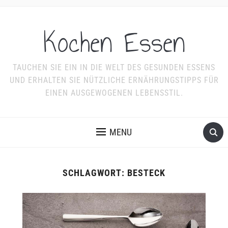
Kochen Essen
TAUCHEN SIE EIN IN DIE WELT DES GESUNDEN ESSENS
UND ERHALTEN SIE NÜTZLICHE ERNÄHRUNGSTIPPS FÜR
EINEN AUSGEWOGENEN LEBENSSTIL.
MENU
SCHLAGWORT:
BESTECK