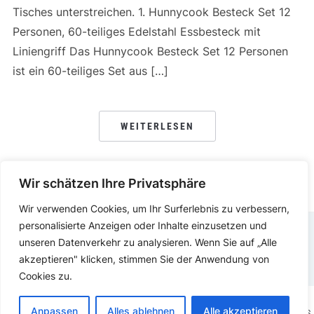
Tisches unterstreichen. 1. Hunnycook Besteck Set 12
Personen, 60-teiliges Edelstahl Essbesteck mit
Liniengriff Das Hunnycook Besteck Set 12 Personen
ist ein 60-teiliges Set aus […]
WEITERLESEN
Wir schätzen Ihre Privatsphäre
Wir verwenden Cookies, um Ihr Surferlebnis zu verbessern,
personalisierte Anzeigen oder Inhalte einzusetzen und
unseren Datenverkehr zu analysieren. Wenn Sie auf „Alle
DATENSCHUTZERKLÄRUNG
IMPRESSUM
akzeptieren" klicken, stimmen Sie der Anwendung von
Cookies zu.
Anpassen
Alles ablehnen
Alle akzeptieren
COPYRIGHT © 2025.
KOCHEN ESSEN
PRÄSENTIERT VON
WORDPRESS.