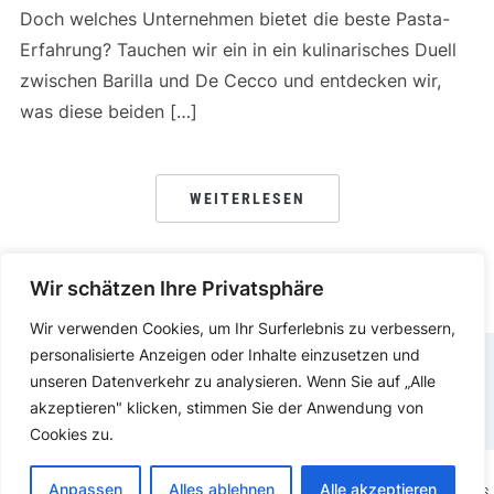
Doch welches Unternehmen bietet die beste Pasta-
Erfahrung? Tauchen wir ein in ein kulinarisches Duell
zwischen Barilla und De Cecco und entdecken wir,
was diese beiden […]
WEITERLESEN
Wir schätzen Ihre Privatsphäre
Wir verwenden Cookies, um Ihr Surferlebnis zu verbessern,
personalisierte Anzeigen oder Inhalte einzusetzen und
unseren Datenverkehr zu analysieren. Wenn Sie auf „Alle
DATENSCHUTZERKLÄRUNG
IMPRESSUM
akzeptieren" klicken, stimmen Sie der Anwendung von
Cookies zu.
Anpassen
Alles ablehnen
Alle akzeptieren
COPYRIGHT © 2025.
KOCHEN ESSEN
PRÄSENTIERT VON
WORDPRESS.