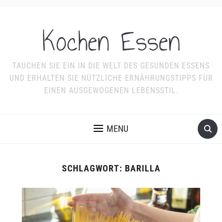
Kochen Essen
TAUCHEN SIE EIN IN DIE WELT DES GESUNDEN ESSENS
UND ERHALTEN SIE NÜTZLICHE ERNÄHRUNGSTIPPS FÜR
EINEN AUSGEWOGENEN LEBENSSTIL.
MENU
SCHLAGWORT:
BARILLA