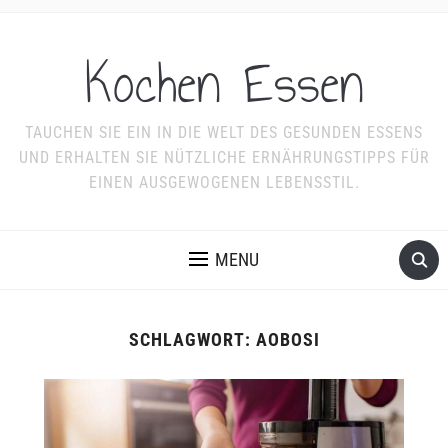
Kochen Essen
TAUCHEN SIE EIN IN DIE WELT DES GESUNDEN ESSENS
UND ERHALTEN SIE NÜTZLICHE ERNÄHRUNGSTIPPS FÜR
EINEN AUSGEWOGENEN LEBENSSTIL.
MENU
SCHLAGWORT:
AOBOSI